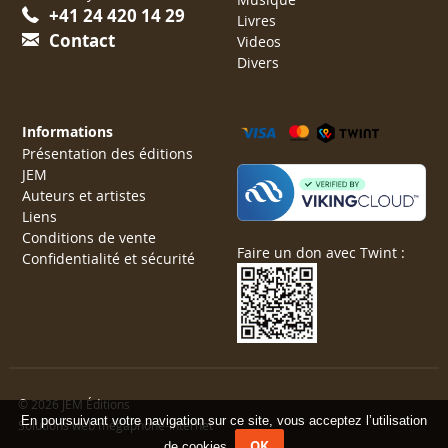
+41 24 420 14 29
Livres
Contact
Videos
Divers
Informations
Présentation des éditions
JEM
Auteurs et artistes
Liens
Conditions de vente
Faire un don avec Twint :
Confidentialité et sécurité
© 2026 JEM Éditions
En poursuivant votre navigation sur ce site, vous acceptez l’utilisation
Solutions web mégaphone-internet
OK
de cookies.