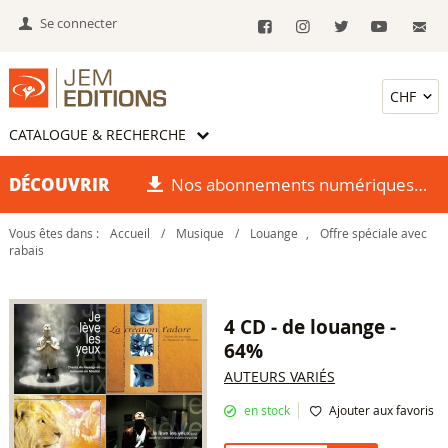
Se connecter
CATALOGUE & RECHERCHE
DÉCOUVRIR
Nos abonnements numériques
Vous êtes dans :
Accueil
/
Musique
/
Louange
,
Offre spéciale avec
rabais
4 CD - de louange -
64%
AUTEURS VARIÉS
en stock
Ajouter aux favoris