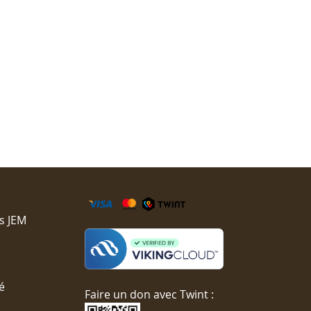
s JEM
é
Faire un don avec Twint :