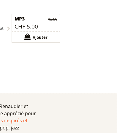
MP3
12.50
i
CHF 5.00
at
Ajouter
Renaudier et
ste apprécié pour
s inspirés et
pop, jazz