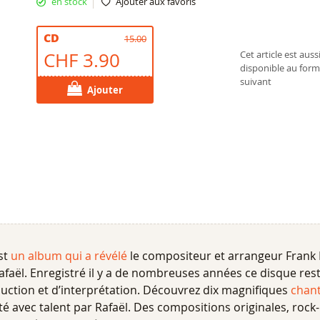
en stock
Ajouter aux favoris
CD
15.00
CHF 3.90
Cet article est auss
disponible au form
suivant
Ajouter
st
un album qui a révélé
le compositeur et arrangeur Frank 
Rafaël. Enregistré il y a de nombreuses années ce disque re
duction et d’interprétation. Découvrez dix magnifiques
chant
é avec talent par Rafaël. Des compositions originales, rock-