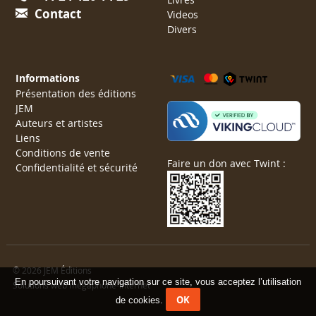
Contact
Videos
Divers
Informations
Présentation des éditions
JEM
Auteurs et artistes
Liens
Conditions de vente
Faire un don avec Twint :
Confidentialité et sécurité
© 2026 JEM Éditions
En poursuivant votre navigation sur ce site, vous acceptez l’utilisation
Solutions web mégaphone-internet
OK
de cookies.