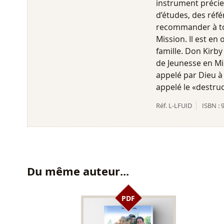
instrument précieu
d’études, des réfé
recommander à tou
Mission. Il est en
famille. Don Kirby
de Jeunesse en Mis
appelé par Dieu à
appelé le «destruc
Réf.
L-LFUID
ISBN :
Du même auteur...
PDF