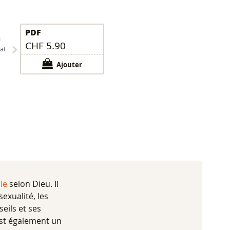
PDF
i
CHF 5.90
at
Ajouter
lle
selon Dieu. Il
exualité, les
eils et ses
 est également un