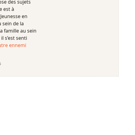
ose des sujets
e est à
 Jeunesse en
sein de la
a famille au sein
l s’est senti
utre ennemi
5