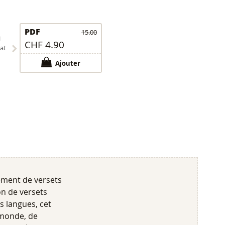
PDF
15.00
i
CHF 4.90
at
Ajouter
ement de versets
on de versets
s langues, cet
 monde, de