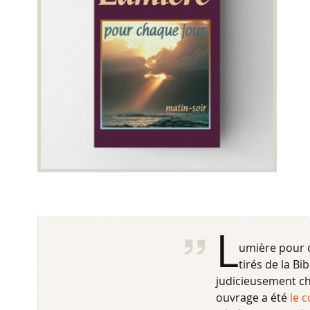
L
umière pour 
tirés de la Bi
judicieusement ch
ouvrage a été
le 