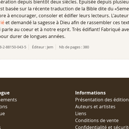
ération depuis bientôt deux siècles. Epuisée depuis plusieu
st basée sur la récente traduction de la Bible dite du «Seme
e à encourager, consoler et édifier leurs lecteurs. L'auteur
ié
et demandé la sagesse à Dieu afin de rassembler ces te
parle au coeur et à notre esprit. Très édifiant! Fabriqué a
 pour durer de longues années.
8-2-88150-043-5
Éditeur :
Jem
Nb de pages :
380
ogue
Informations
nements
Présentation des édition
ions
Auteurs et artistes
ue
Liens
Conditions de vente
s
Confidentialité et sécurit