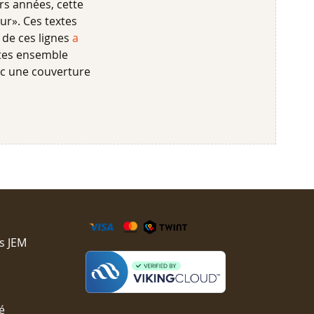
rs années, cette
ur». Ces textes
 de ces lignes
a
xtes ensemble
vec une couverture
s JEM
é