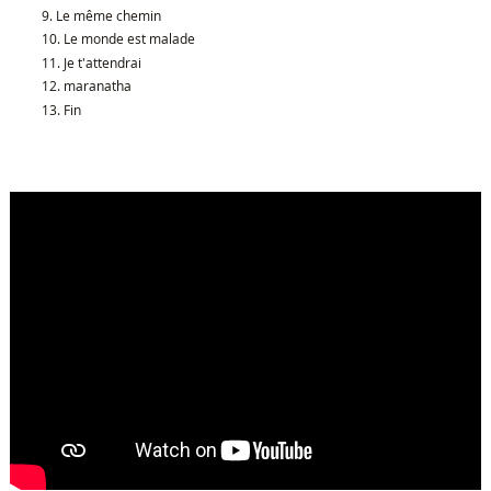
Le même chemin
Le monde est malade
Je t'attendrai
maranatha
Fin