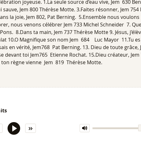
lébration joyeuse. 1.La seule source d’eau vive, Jem 630 Be
i sauve, Jem 800 Thérèse Motte. 3.Faites résonner, Jem 754 
s la joie, Jem 802, Pat Berning. 5.Ensemble nous voulons
brer, nous venons célébrer Jem 733 Michel Schneider 7. Que 
Pons. 8.Dans ta main, Jem 737 Thérèse Motte 9. Jésus, j’élèv
ialat 10.O Magnifique son nom Jem 684 Luc Mayor 11.Tu es
sais en vérité, Jem768 Pat Berning. 13. Dieu de toute grâce
se devant toi Jem765 Etienne Rochat. 15.Dieu créateur, Jem
ue ton règne vienne Jem 819 Thérèse Motte.
its