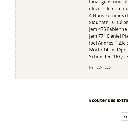
louange et une cé
élevons le nom qu
4.Nous sommes dan
Siounath. 6. Célé
Jem 475 Fabienne 
Jem 771 Daniel P
Joël Andres 12.Je 
Motte 14. Je dépo
Schneider. 16.Q
Réf.
CD-PLL6
Écouter des extra