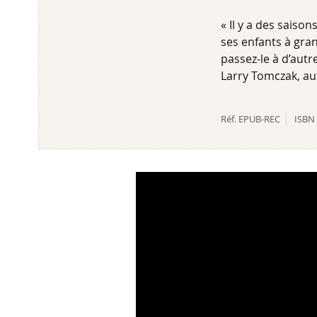
« Il y a des saiso
ses enfants à grand
passez-le à d’autre
Larry Tomczak, aut
Réf.
EPUB-REC
ISBN 