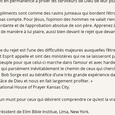
 en permanence à priver les serviteurs de Dieu de leur plu
ompliments sont comme des ravins jumeaux qui bordent l’étro
pas compte. Pour Jésus, l’opinion des hommes ne valait ri
bordante et de l’approbation absolue de son père. Apprenez 
de manière à lui plaire, aussi bien devant le rejet que deva
 du rejet est l’une des difficultés majeures auxquelles l’êt
t Esprit appelle et oint des ministères qui ne se laisseront pa
euple pour que celui-ci marche dans l’amour et avec hardiess
 qui parsèment inévitablement le chemin de ceux qui cherc
. Bob Sorge est au bénéfice d’une très grande expérience d
âce de Dieu et nous en fait largement profiter. »
national House of Prayer Kansas City.
 un must pour ceux qui désirent comprendre ce qu’est la vr
ésident de Elim Bible Institue, Lima, New York.