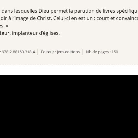
ns dans lesquelles Dieu permet la parution de livres spécifiq
ir à l’image de Christ. Celui-ci en est un : court et convainc
s. »
eur, implanteur d’églises.
:
978-2-88150-318-4
Éditeur :
Jem-editions
Nb de pages :
150