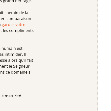
s grand héritage.
it chemin de la
en en comparaison
à
garder votre
nt les compliments
re humain est
s intimider. Il
e alors qu’il fait
hent le Seigneur
ans ce domaine si
aie maturité