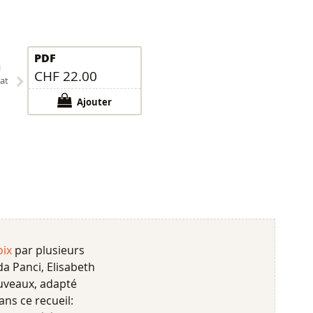
PDF
i
CHF 22.00
at
Ajouter
oix
par plusieurs
da Panci, Elisabeth
uveaux, adapté
ans ce recueil: