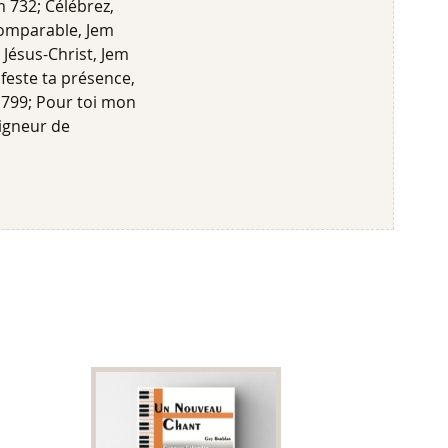
m 732; Célébrez,
ncomparable, Jem
 Jésus-Christ, Jem
ifeste ta présence,
 799; Pour toi mon
eigneur de