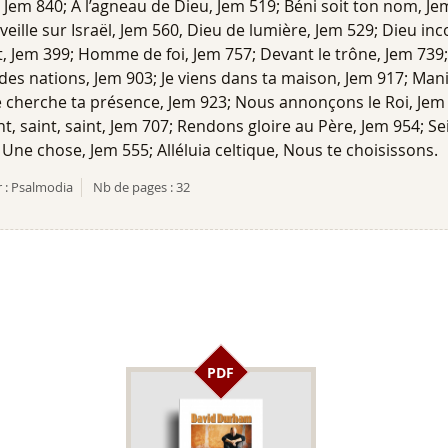
Jem 840; A l’agneau de Dieu, Jem 519; Béni soit ton nom, Je
 veille sur Israël, Jem 560, Dieu de lumière, Jem 529; Dieu i
, Jem 399; Homme de foi, Jem 757; Devant le trône, Jem 739;
 des nations, Jem 903; Je viens dans ta maison, Jem 917; Man
cherche ta présence, Jem 923; Nous annonçons le Roi, Jem
nt, saint, saint, Jem 707; Rendons gloire au Père, Jem 954; S
; Une chose, Jem 555; Alléluia celtique, Nous te choisissons.
 :
Psalmodia
Nb de pages :
32
PDF