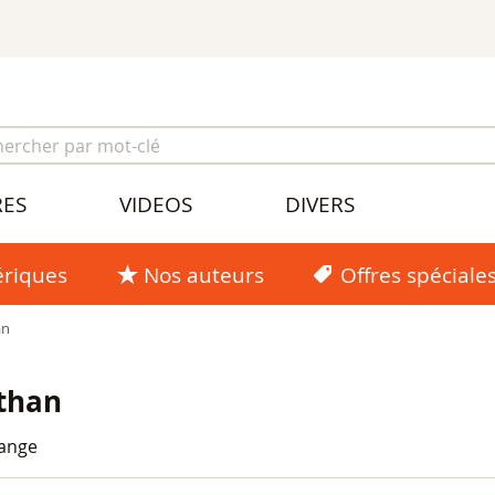
RES
VIDEOS
DIVERS
riques
Nos auteurs
Offres spéciale
an
athan
ange