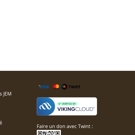
s JEM
é
Faire un don avec Twint :