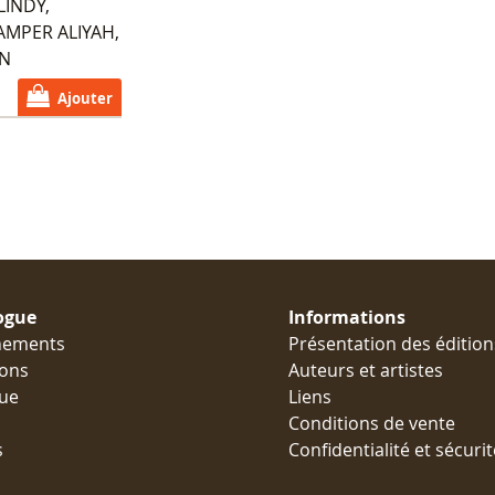
LINDY,
AMPER ALIYAH,
AN
Ajouter
ogue
Informations
nements
Présentation des édition
ions
Auteurs et artistes
ue
Liens
Conditions de vente
s
Confidentialité et sécurit