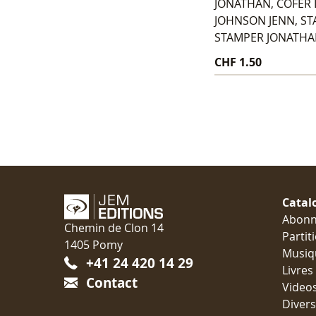
JONATHAN, COFER 
JOHNSON JENN, ST
STAMPER JONATH
CHF 1.50
Catal
Abon
Chemin de Clon 14
Partit
1405 Pomy
Musiq
+41 24 420 14 29
Livres
Contact
Video
Divers