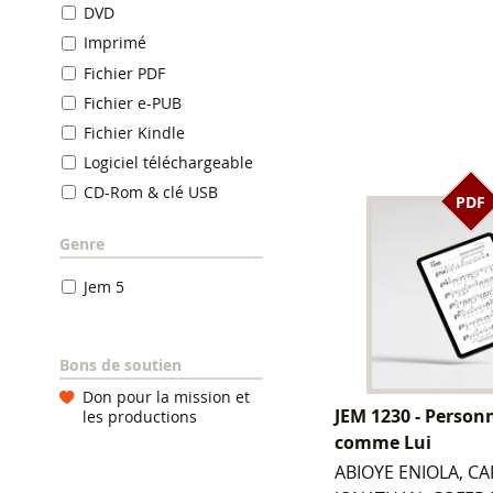
DVD
Imprimé
Fichier PDF
Fichier e-PUB
Fichier Kindle
Logiciel téléchargeable
CD-Rom & clé USB
PDF
Genre
Jem 5
Bons de soutien
Don pour la mission et
JEM 1230 - Personn
les productions
comme Lui
ABIOYE ENIOLA, C