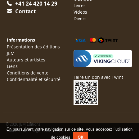
+41 24 420 14 29
Livres
Contact
Videos
Divers
Informations
Présentation des éditions
JEM
Auteurs et artistes
Liens
Conditions de vente
Faire un don avec Twint :
Confidentialité et sécurité
© 2026 JEM Éditions
En poursuivant votre navigation sur ce site, vous acceptez l’utilisation
Solutions web mégaphone-internet
OK
de cookies.