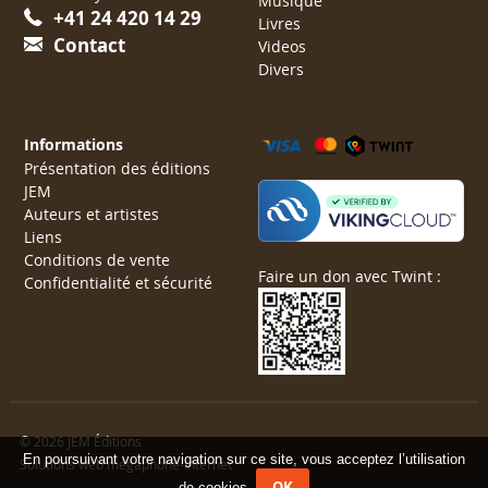
Musique
+41 24 420 14 29
Livres
Contact
Videos
Divers
Informations
Présentation des éditions
JEM
Auteurs et artistes
Liens
Conditions de vente
Faire un don avec Twint :
Confidentialité et sécurité
© 2026 JEM Éditions
En poursuivant votre navigation sur ce site, vous acceptez l’utilisation
Solutions web mégaphone-internet
OK
de cookies.