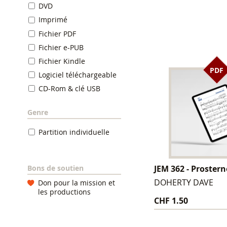
DVD
Imprimé
Fichier PDF
Fichier e-PUB
Fichier Kindle
PDF
Logiciel téléchargeable
CD-Rom & clé USB
Genre
Partition individuelle
JEM 362 - Proster
Bons de soutien
DOHERTY DAVE
Don pour la mission et
les productions
CHF 1.50