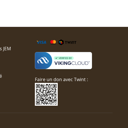
s JEM
é
Faire un don avec Twint :