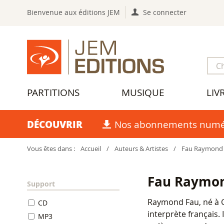
Bienvenue aux éditions JEM
Se connecter
PARTITIONS
MUSIQUE
LIV
DÉCOUVRIR
Nos abonnements numé
Vous êtes dans :
Accueil
/
Auteurs & Artistes
/
Fau Raymond
Fau Raymo
Support
Raymond Fau, né à G
CD
interprète français.
MP3