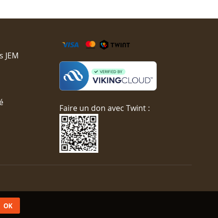
s JEM
é
Faire un don avec Twint :
OK