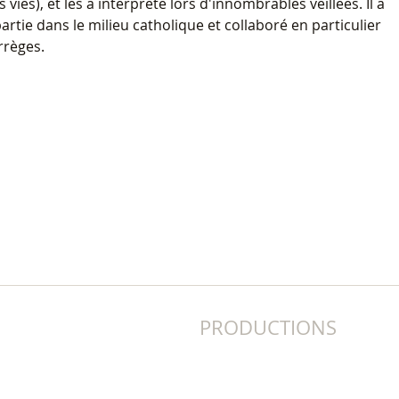
 vies), et les a interprété lors d'innombrables veillées. Il a
artie dans le milieu catholique et collaboré en particulier
rrèges.
PRODUCTIONS