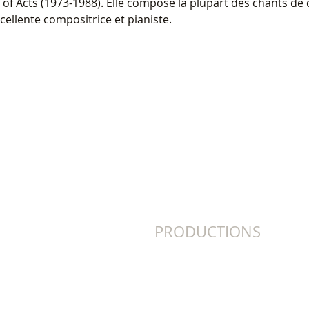
of Acts (1973-1988). Elle composé la plupart des chants de 
cellente compositrice et pianiste.
PRODUCTIONS