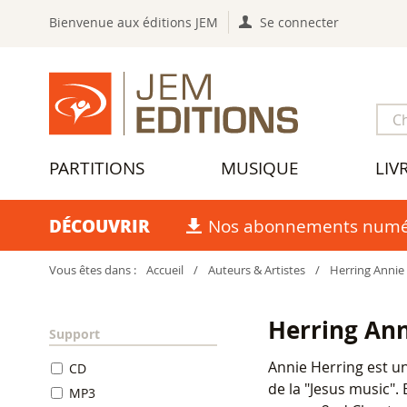
Bienvenue aux éditions JEM
Se connecter
PARTITIONS
MUSIQUE
LIV
DÉCOUVRIR
Nos abonnements numé
Vous êtes dans :
Accueil
/
Auteurs & Artistes
/
Herring Annie
Herring An
Support
Annie Herring est u
CD
de la "Jesus music". 
MP3