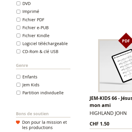
DVD
Imprimé
Fichier PDF
Fichier e-PUB
Fichier Kindle
PDF
Logiciel téléchargeable
CD-Rom & clé USB
Genre
Enfants
Jem Kids
Partition individuelle
JEM-KIDS 66 - Jésu
mon ami
HIGHLAND JOHN
Bons de soutien
Don pour la mission et
CHF 1.50
les productions