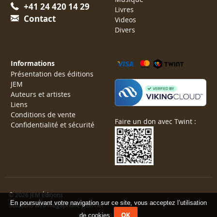
+41 24 420 14 29
Livres
Contact
Videos
Divers
Informations
Présentation des éditions
JEM
Auteurs et artistes
Liens
Conditions de vente
Faire un don avec Twint :
Confidentialité et sécurité
© 2026 JEM Éditions
En poursuivant votre navigation sur ce site, vous acceptez l’utilisation
Solutions web mégaphone-internet
OK
de cookies.