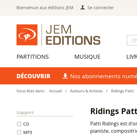
Bienvenue aux éditions JEM
Se connecter
PARTITIONS
MUSIQUE
LIV
DÉCOUVRIR
Nos abonnements numé
Vous êtes dans :
Accueil
/
Auteurs & Artistes
/
Ridings Patti
Ridings Patt
Support
Patti Ridings est d'o
CD
pianiste, compositri
MP3