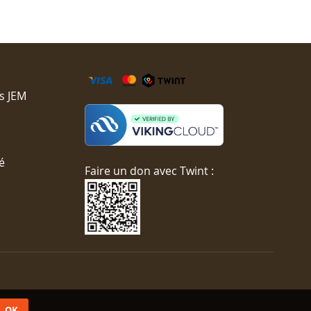
s JEM
é
Faire un don avec Twint :
OK