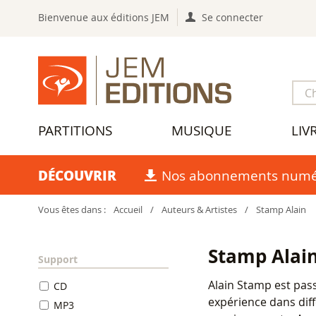
Bienvenue aux éditions JEM
Se connecter
PARTITIONS
MUSIQUE
LIV
DÉCOUVRIR
Nos abonnements numé
Vous êtes dans :
Accueil
/
Auteurs & Artistes
/
Stamp Alain
Stamp Alai
Support
Alain Stamp est pass
CD
expérience dans diff
MP3