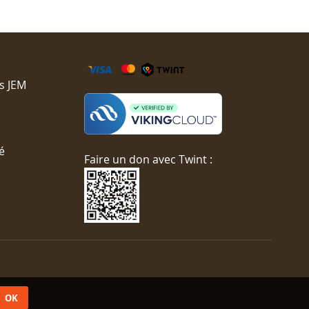
s JEM
é
Faire un don avec Twint :
OK