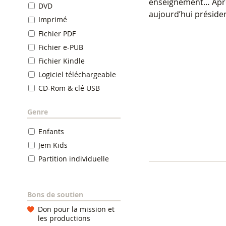
enseignement… Après
DVD
aujourd’hui présiden
Imprimé
Fichier PDF
Fichier e-PUB
Fichier Kindle
Logiciel téléchargeable
CD-Rom & clé USB
Genre
Enfants
Jem Kids
Partition individuelle
Bons de soutien
Don pour la mission et
les productions