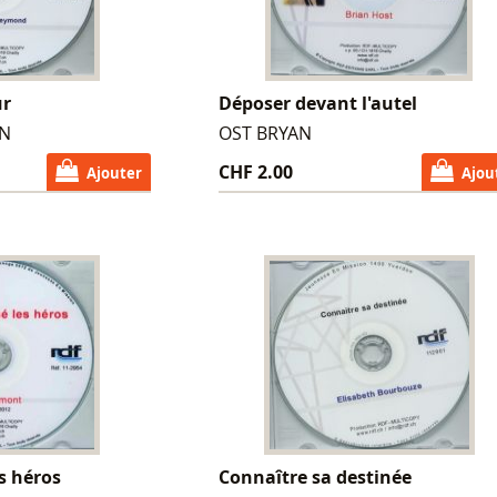
ur
Déposer devant l'autel
IN
OST BRYAN
CHF 2.00
Ajouter
Ajou
s héros
Connaître sa destinée