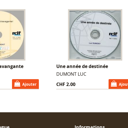
ravangante
Une année de destinée
DUMONT LUC
CHF 2.00
Ajouter
Ajou
ogue
Informations