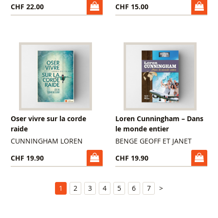
CHF 22.00
CHF 15.00
Oser vivre sur la corde
Loren Cunningham – Dans
raide
le monde entier
CUNNINGHAM LOREN
BENGE GEOFF ET JANET
CHF 19.90
CHF 19.90
1
2
3
4
5
6
7
>