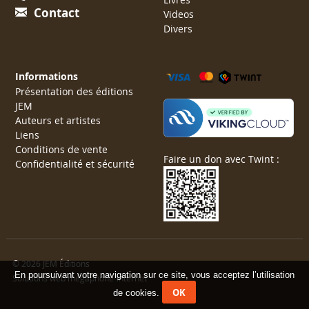
Contact
Videos
Divers
Informations
Présentation des éditions
JEM
Auteurs et artistes
Liens
Conditions de vente
Faire un don avec Twint :
Confidentialité et sécurité
© 2026 JEM Éditions
En poursuivant votre navigation sur ce site, vous acceptez l’utilisation
Solutions web mégaphone-internet
OK
de cookies.