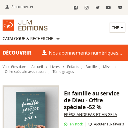
Se connecter
CATALOGUE & RECHERCHE
DÉCOUVRIR
Nos abonnements numériques
Vous êtes dans :
Accueil
/
Livres
/
Enfants
,
Famille
,
Mission
,
Offre spéciale avec rabais
,
Témoignages
En famille au service
de Dieu - Offre
spéciale -52 %
FRÉSZ ANDREAS ET ANGELA
en stock
Ajouter aux favoris