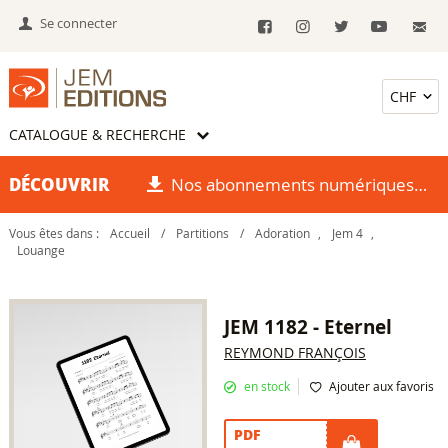
Se connecter
CATALOGUE & RECHERCHE
DÉCOUVRIR
Nos abonnements numériques
Vous êtes dans :
Accueil
/
Partitions
/
Adoration
,
Jem 4
,
Louange
JEM 1182 - Eternel
REYMOND FRANÇOIS
en stock
Ajouter aux favoris
PDF