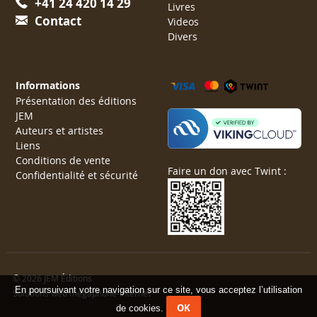
+41 24 420 14 29
Livres
Contact
Videos
Divers
Informations
Présentation des éditions
JEM
Auteurs et artistes
Liens
Conditions de vente
Faire un don avec Twint :
Confidentialité et sécurité
© 2026 JEM Éditions
En poursuivant votre navigation sur ce site, vous acceptez l’utilisation
Solutions web mégaphone-internet
OK
de cookies.