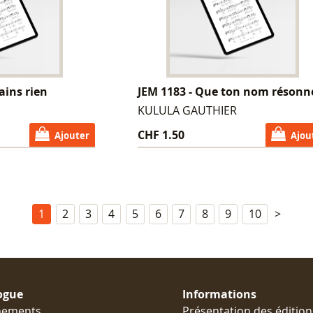
rains rien
JEM 1183 - Que ton nom résonn
KULULA GAUTHIER
CHF 1.50
Ajouter
Ajou
1
2
3
4
5
6
7
8
9
10
>
ogue
Informations
nements
Présentation des édition