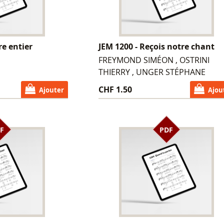
re entier
JEM 1200 - Reçois notre chant
FREYMOND SIMÉON , OSTRINI
THIERRY , UNGER STÉPHANE
CHF 1.50
Ajouter
Ajou
F
PDF