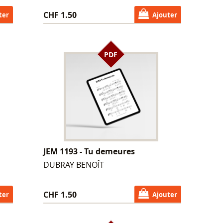
CHF 1.50
ter
Ajouter
PDF
JEM 1193 - Tu demeures
DUBRAY BENOÎT
CHF 1.50
ter
Ajouter