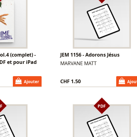
Vol.4 (complet) -
JEM 1156 - Adorons Jésus
DF et pour iPad
MARVANE MATT
CHF 1.50
Ajouter
Ajou
F
PDF