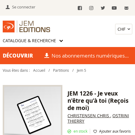
Se connecter
CATALOGUE & RECHERCHE
DÉCOUVRIR
Nos abonnements numériques
Vous êtes dans :
Accueil
/
Partitions
/
Jem 5
JEM 1226 - Je veux
n'être qu'à toi (Reçois
de moi)
CHRISTENSEN CHRIS
,
OSTRINI
THIERRY
en stock
Ajouter aux favoris