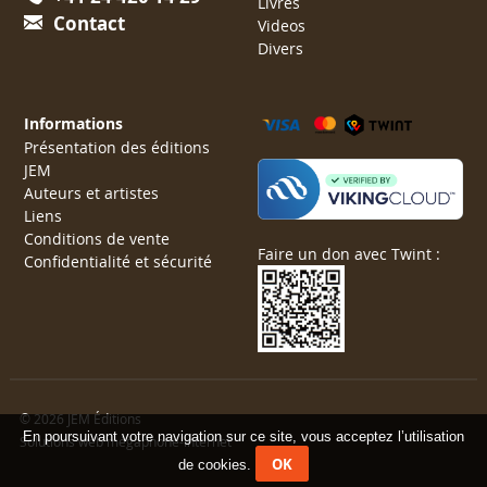
Livres
Contact
Videos
Divers
Informations
Présentation des éditions
JEM
Auteurs et artistes
Liens
Conditions de vente
Faire un don avec Twint :
Confidentialité et sécurité
© 2026 JEM Éditions
En poursuivant votre navigation sur ce site, vous acceptez l’utilisation
Solutions web mégaphone-internet
OK
de cookies.