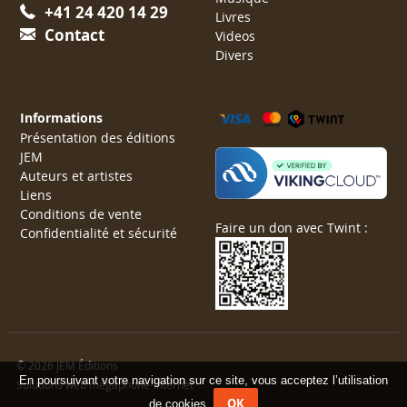
+41 24 420 14 29
Livres
Contact
Videos
Divers
Informations
Présentation des éditions
JEM
Auteurs et artistes
Liens
Conditions de vente
Faire un don avec Twint :
Confidentialité et sécurité
© 2026 JEM Éditions
En poursuivant votre navigation sur ce site, vous acceptez l’utilisation
Solutions web mégaphone-internet
OK
de cookies.