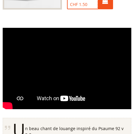
CHF 1.50
U
n beau chant de louange inspiré du Psaume 92 v