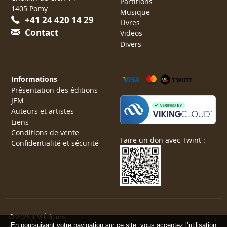
Partitions
1405 Pomy
Musique
+41 24 420 14 29
Livres
Contact
Videos
Divers
Informations
Présentation des éditions
JEM
Auteurs et artistes
Liens
Conditions de vente
Faire un don avec Twint :
Confidentialité et sécurité
© 2026 JEM Éditions
En poursuivant votre navigation sur ce site, vous acceptez l’utilisation