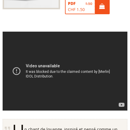
PDF
1.50
CHF 1.50
n chant de louange, inspiré et pensé comme un