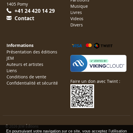
1405 Pomy
Musique
+41 24 420 14 29
Livres
Contact
Videos
Divers
Informations
Présentation des éditions
JEM
Auteurs et artistes
Liens
Conditions de vente
Faire un don avec Twint :
Confidentialité et sécurité
© 2026 JEM Éditions
En poursuivant votre navigation sur ce site, vous acceptez l’utilisation
Solutions web mégaphone-internet