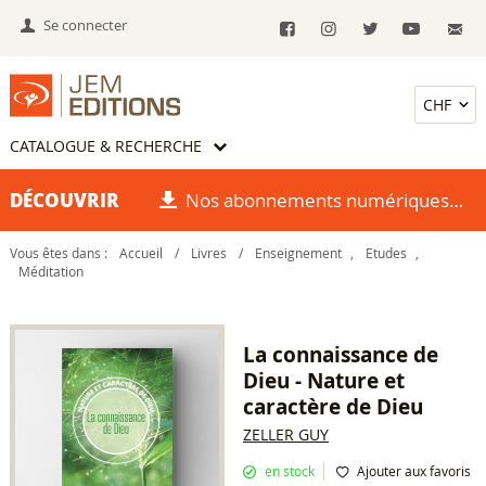
Se connecter
CATALOGUE & RECHERCHE
DÉCOUVRIR
Nos abonnements numériques
Vous êtes dans :
Accueil
/
Livres
/
Enseignement
,
Etudes
,
Méditation
La connaissance de
Dieu - Nature et
caractère de Dieu
ZELLER GUY
en stock
Ajouter aux favoris