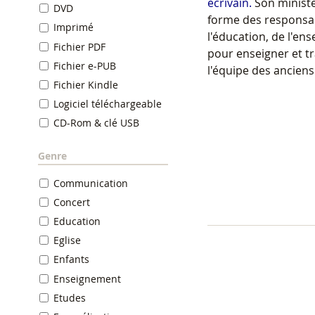
écrivain.
Son minist
DVD
forme des responsab
Imprimé
l'éducation, de l'en
Fichier PDF
pour enseigner et tra
Fichier e-PUB
l'équipe des anciens
Fichier Kindle
Logiciel téléchargeable
CD-Rom & clé USB
Genre
Communication
Concert
Education
Eglise
Enfants
Enseignement
Etudes