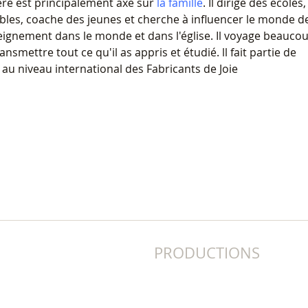
ère est principalement axé sur
la famille
. Il dirige des écoles,
les, coache des jeunes et cherche à influencer le monde d
seignement dans le monde et dans l'église. Il voyage beauco
nsmettre tout ce qu'il as appris et étudié. ll fait partie de
 au niveau international des Fabricants de Joie
PRODUCTIONS