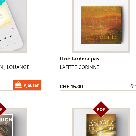
Il ne tardera pas
N , LOUANGE
LAFITTE CORINNE
Ajouter
CHF 15.00
Épu
F
PDF