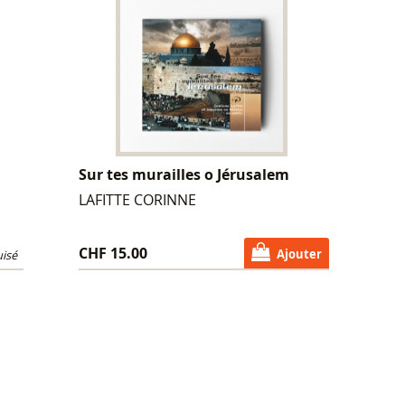
Sur tes murailles o Jérusalem
LAFITTE CORINNE
CHF 15.00
Ajouter
isé