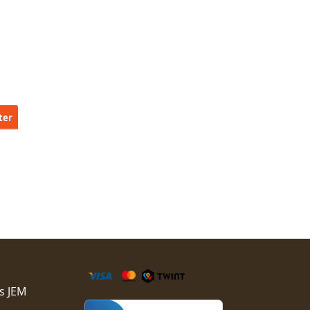
ter
s JEM