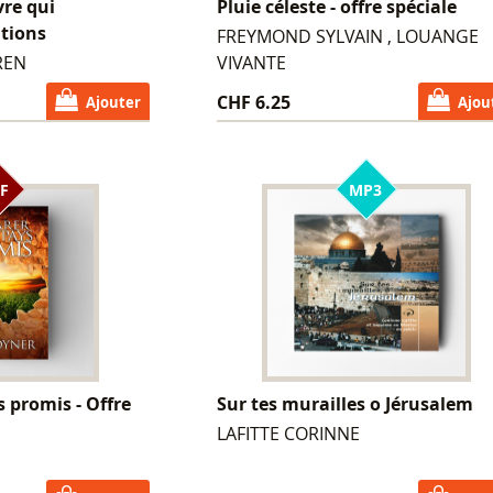
vre qui
Pluie céleste - offre spéciale
ations
FREYMOND SYLVAIN , LOUANGE
REN
VIVANTE
CHF 6.25
Ajouter
Ajou
F
MP3
 promis - Offre
Sur tes murailles o Jérusalem
LAFITTE CORINNE