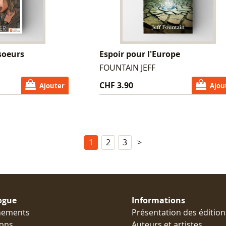
 soeurs
Espoir pour l'Europe
FOUNTAIN JEFF
CHF 3.90
Ajouter
Ajou
1
2
3
>
ogue
Informations
nements
Présentation des édition
ions
Auteurs et artistes