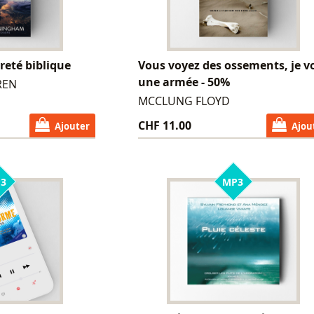
reté biblique
Vous voyez des ossements, je v
une armée - 50%
REN
MCCLUNG FLOYD
CHF 11.00
Ajouter
Ajou
3
MP3