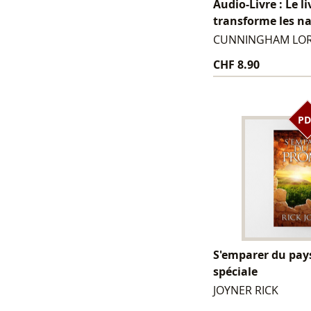
Audio-Livre : Le li
transforme les n
CUNNINGHAM LO
CHF 8.90
PD
S'emparer du pays
spéciale
JOYNER RICK