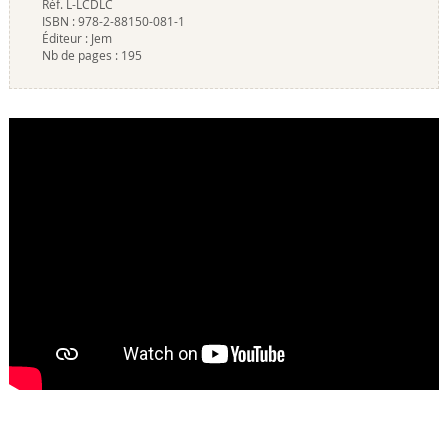
Réf.
L-LCDLC
ISBN :
978-2-88150-081-1
Éditeur :
Jem
Nb de pages :
195