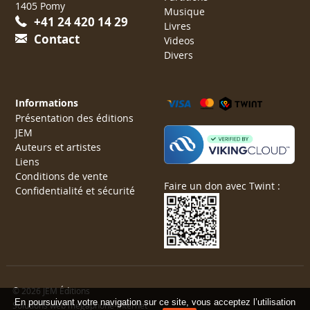
1405 Pomy
Musique
+41 24 420 14 29
Livres
Contact
Videos
Divers
Informations
Présentation des éditions
JEM
Auteurs et artistes
Liens
Conditions de vente
Faire un don avec Twint :
Confidentialité et sécurité
© 2026 JEM Éditions
En poursuivant votre navigation sur ce site, vous acceptez l’utilisation
Solutions web mégaphone-internet