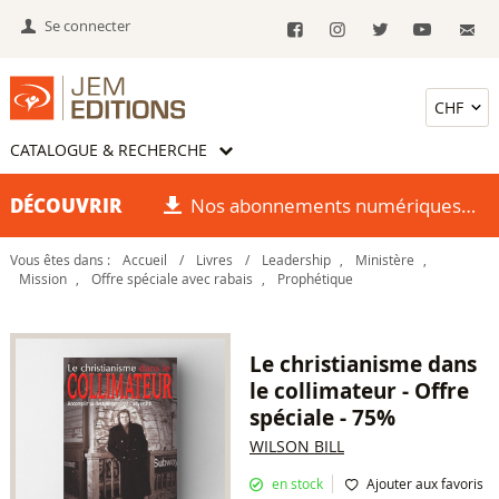
Se connecter
CATALOGUE & RECHERCHE
DÉCOUVRIR
Nos abonnements numériques
Vous êtes dans :
Accueil
/
Livres
/
Leadership
,
Ministère
,
Mission
,
Offre spéciale avec rabais
,
Prophétique
Le christianisme dans
le collimateur - Offre
spéciale - 75%
WILSON BILL
en stock
Ajouter aux favoris