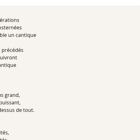
érations
rosternées
le un cantique
t précédés
suivront
antique
us grand,
puissant,
dessus de tout.
tés,