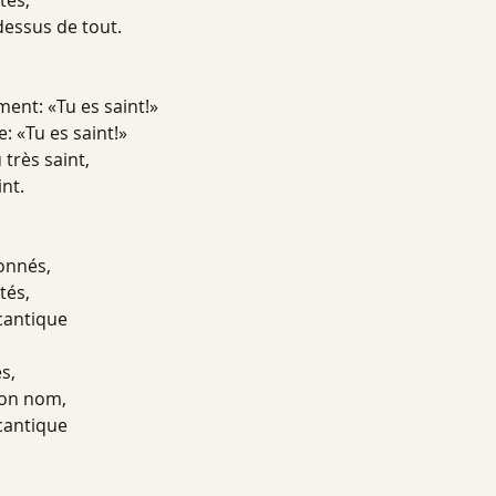
tés,
dessus de tout.
ment: «Tu es saint!»
: «Tu es saint!»
 très saint,
int.
donnés,
tés,
cantique
és,
son nom,
cantique