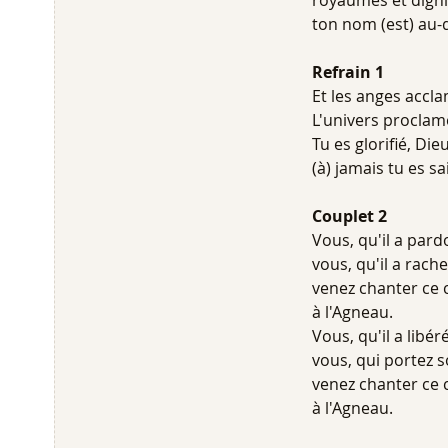
royaumes et digni
ton nom (est) au-
Refrain 1
Et les anges accla
L'univers proclame
Tu es glorifié, Dieu
(à) jamais tu es sa
Couplet 2
Vous, qu'il a par
vous, qu'il a rache
venez chanter ce 
à l'Agneau.
Vous, qu'il a libér
vous, qui portez 
venez chanter ce 
à l'Agneau.