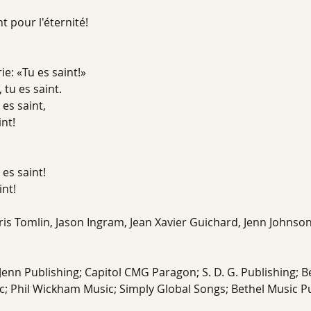
 pour l'éternité!
ie: «Tu es saint!»
, tu es saint.
 es saint,
int!
 es saint!
int!
ris Tomlin, Jason Ingram, Jean Xavier Guichard, Jenn Johnso
enn Publishing; Capitol CMG Paragon; S. D. G. Publishing; B
; Phil Wickham Music; Simply Global Songs; Bethel Music P