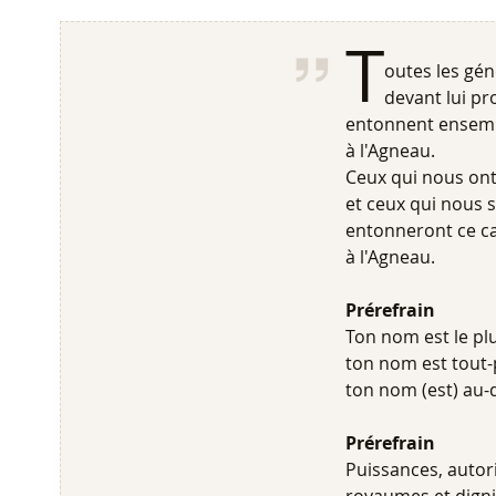
T
outes les gén
devant lui p
entonnent ensemb
à l'Agneau.
Ceux qui nous on
et ceux qui nous 
entonneront ce c
à l'Agneau.
Prérefrain
Ton nom est le pl
ton nom est tout-
ton nom (est) au-
Prérefrain
Puissances, autori