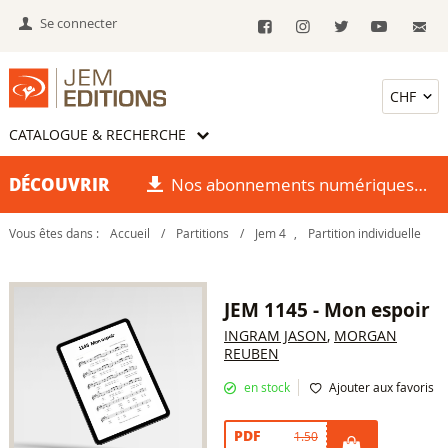
Se connecter
CATALOGUE & RECHERCHE
DÉCOUVRIR
Nos abonnements numériques
Vous êtes dans :
Accueil
/
Partitions
/
Jem 4
,
Partition individuelle
JEM 1145 - Mon espoir
INGRAM JASON
,
MORGAN
REUBEN
en stock
Ajouter aux favoris
PDF
1.50