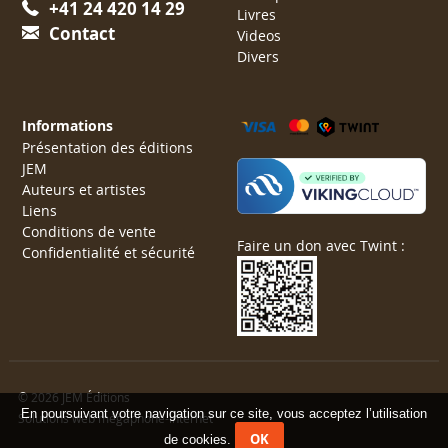
+41 24 420 14 29
Livres
Contact
Videos
Divers
Informations
Présentation des éditions
JEM
Auteurs et artistes
Liens
Conditions de vente
Faire un don avec Twint :
Confidentialité et sécurité
© 2026 JEM Éditions
En poursuivant votre navigation sur ce site, vous acceptez l’utilisation
Solutions web mégaphone-internet
OK
de cookies.