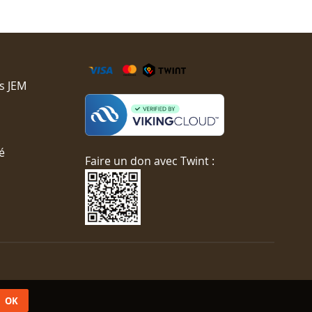
s JEM
é
Faire un don avec Twint :
OK