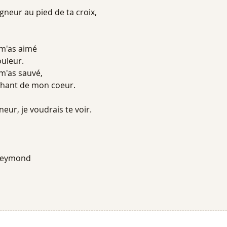
igneur au pied de ta croix,
u m'as aimé
ouleur.
 m'as sauvé,
e chant de mon coeur.
neur, je voudrais te voir.
 Reymond