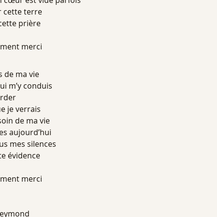
œur est vide parfois
 cette terre
cette prière
ement merci
EM 8
s de ma vie
qui m’y conduis
arder
e je verrais
soin de ma vie
es aujourd’hui
ous mes silences
te évidence
ement merci
 Reymond