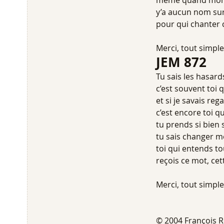
même quand mon c
y’a aucun nom sur
pour qui chanter 
Merci, tout simpl
J
Tu sais les hasard
c’est souvent toi 
et si je savais reg
c’est encore toi qu
tu prends si bien 
tu sais changer m
toi qui entends t
reçois ce mot, cet
Merci, tout simpl
© 2004 François