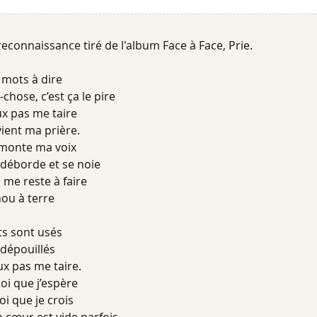
reconnaissance tiré de l'album Face à Face, Prie.
s mots à dire
chose, c’est ça le pire
ux pas me taire
vient ma prière.
e monte ma voix
éborde et se noie
l me reste à faire
nou à terre
ts sont usés
 dépouillés
ux pas me taire.
toi que j’espère
oi que je crois