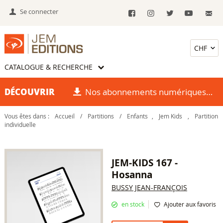
Se connecter
CATALOGUE & RECHERCHE
DÉCOUVRIR
Nos abonnements numériques
Vous êtes dans :
Accueil
/
Partitions
/
Enfants
,
Jem Kids
,
Partition
individuelle
JEM-KIDS 167 -
Hosanna
BUSSY JEAN-FRANÇOIS
en stock
Ajouter aux favoris