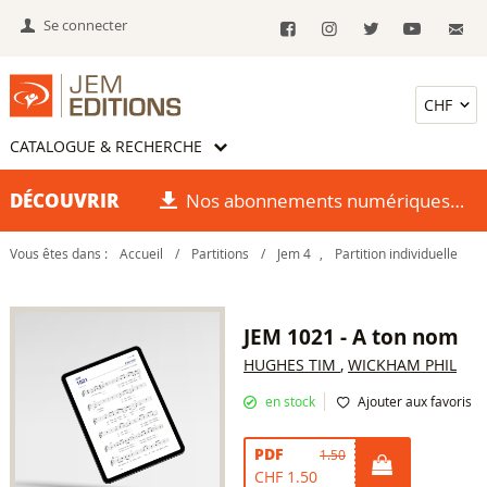
Se connecter
CATALOGUE & RECHERCHE
DÉCOUVRIR
Nos abonnements numériques
Vous êtes dans :
Accueil
/
Partitions
/
Jem 4
,
Partition individuelle
JEM 1021 - A ton nom
HUGHES TIM
,
WICKHAM PHIL
en stock
Ajouter aux favoris
PDF
1.50
CHF 1.50