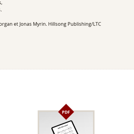
s,
.
gan et Jonas Myrin. Hillsong Publishing/LTC
PDF