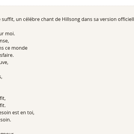
 suffit, un célébre chant de Hillsong dans sa version officiell
our moi.
nse,
dans ce monde
sfaire.
uve,
s,
it,
it.
esoin est en toi,
esoin.