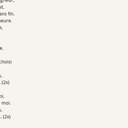
igneur,
ut,
ans fin.
meure.
e,
e.
choisi
s,
 (2x)
i,
 moi.
s,
. (2x)