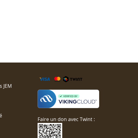
s JEM
é
Faire un don avec Twint :