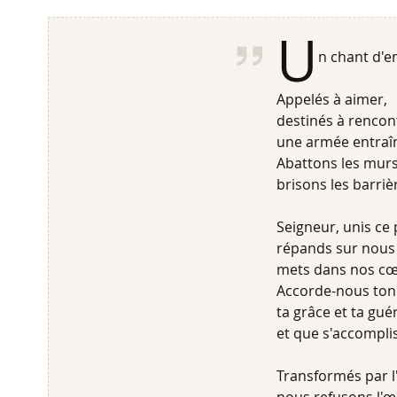
U
n chant d'
Appelés à aimer,
destinés à rencont
une armée entraîné
Abattons les murs,
brisons les barriè
Seigneur, unis ce 
répands sur nous 
mets dans nos cœu
Accorde-nous ton
ta grâce et ta gué
et que s'accompli
Transformés par l