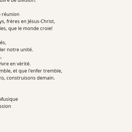
uvre de division.
e réunion
, frères en Jésus-Christ,
es, que le monde croie!
és,
er notre unité.
,
ivre en vérité.
le, et que l'enfer tremble,
ns, construisons demain.
Musique
ission