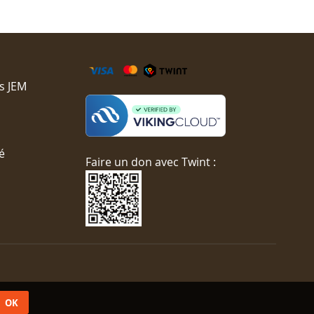
s JEM
é
Faire un don avec Twint :
OK