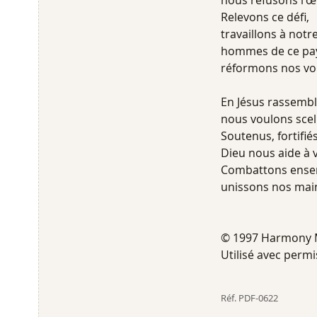
nous refusons l'œ
Relevons ce défi,
travaillons à notr
hommes de ce pays
réformons nos voi
En Jésus rassembl
nous voulons scell
Soutenus, fortifiés
Dieu nous aide à v
Combattons ensemb
unissons nos mai
© 1997 Harmony 
Utilisé avec perm
Réf.
PDF-0622